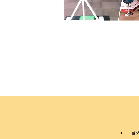
１，
当ジ