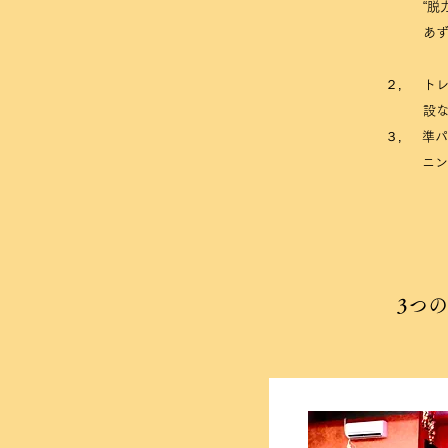
“
あ
２，
ト
設
３，
準パ
ニン
3つ