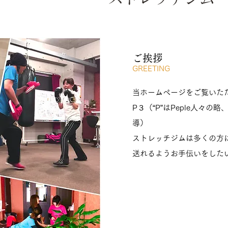
​ご挨拶
GREETING
当ホームページをご覧いた
P３（“P”はPeple人々の
導）
ストレッチジムは
多くの方
送れるようお手伝いをした