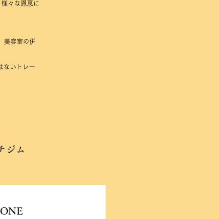
、様々な恩恵に
、美容室の併
はないトレー
チジム
ZONE